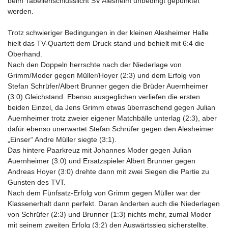
beim Tabellenschlusslicht SV Alesheim unbedingt gepunktet
werden.
Trotz schwieriger Bedingungen in der kleinen Alesheimer Halle
hielt das TV-Quartett dem Druck stand und behielt mit 6:4 die
Oberhand.
Nach den Doppeln herrschte nach der Niederlage von
Grimm/Moder gegen Müller/Hoyer (2:3) und dem Erfolg von
Stefan Schrüfer/Albert Brunner gegen die Brüder Auernheimer
(3:0) Gleichstand. Ebenso ausgeglichen verliefen die ersten
beiden Einzel, da Jens Grimm etwas überraschend gegen Julian
Auernheimer trotz zweier eigener Matchbälle unterlag (2:3), aber
dafür ebenso unerwartet Stefan Schrüfer gegen den Alesheimer
„Einser“ Andre Müller siegte (3:1).
Das hintere Paarkreuz mit Johannes Moder gegen Julian
Auernheimer (3:0) und Ersatzspieler Albert Brunner gegen
Andreas Hoyer (3:0) drehte dann mit zwei Siegen die Partie zu
Gunsten des TVT.
Nach dem Fünfsatz-Erfolg von Grimm gegen Müller war der
Klassenerhalt dann perfekt. Daran änderten auch die Niederlagen
von Schrüfer (2:3) und Brunner (1:3) nichts mehr, zumal Moder
mit seinem zweiten Erfolg (3:2) den Auswärtssieg sicherstellte.